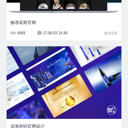
修谱诺斯官网
4069
17-06-03 14:48
修谱诺斯
深海密码官网设计