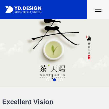
首页
案例
行业资讯
关于云度
联系我们
Excellent Vision