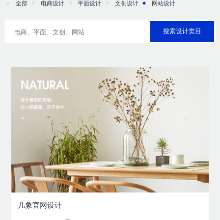
全部
电商设计
平面设计
文创设计
网站设计
几象官网设计