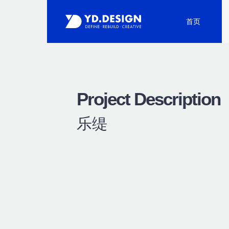
首页
Project Description
乐缇