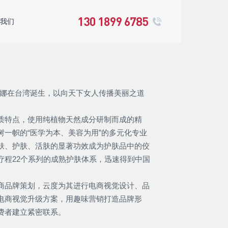
我们
137 5711 4704
130 1899 6785
na克丽缇娜在台湾诞生，以向天下女人传播美丽之道
质特点，使用纯植物天然成分研制而成的精
树一帜的“医学为本、美容为用”的多元化专业
肤、护肤、活肤的显著功效成为护肤品中的佼
疗程22个系列的成熟护肤体系，迅速得到中国
商品牌策划，云度为其进行电商视觉设计、品
电商视觉升级方案，用趣味营销打造品牌形
费者建立紧密联系。