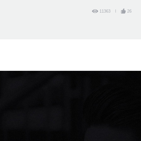
11363
26