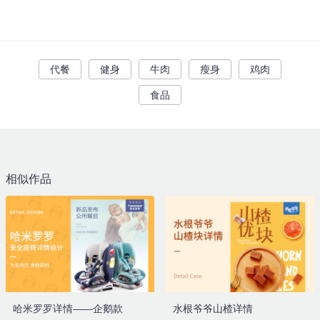
代餐
健身
牛肉
瘦身
鸡肉
食品
相似作品
哈米罗罗详情——企鹅款
水根爷爷山楂详情