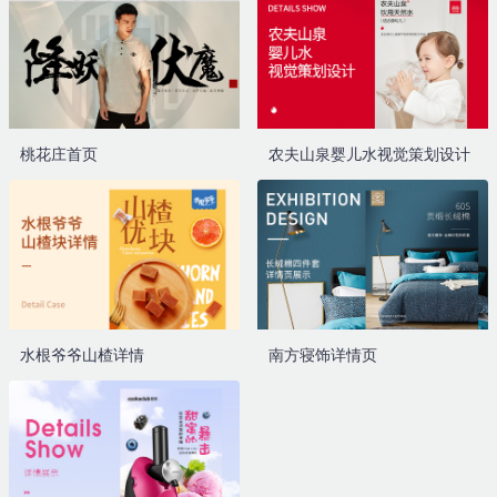
桃花庄首页
农夫山泉婴儿水视觉策划设计
水根爷爷山楂详情
南方寝饰详情页