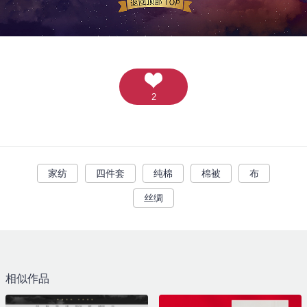
2
家纺
四件套
纯棉
棉被
布
丝绸
相似作品