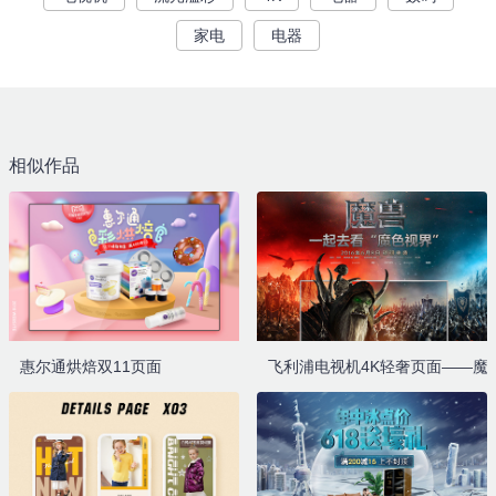
家电
电器
相似作品
惠尔通烘焙双11页面
飞利浦电视机4K轻奢页面——魔