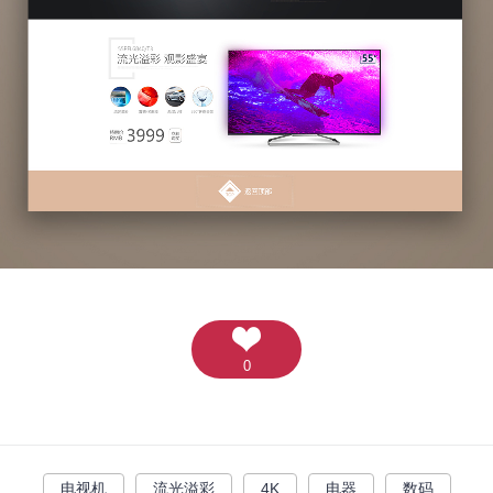
0
电视机
流光溢彩
4K
电器
数码