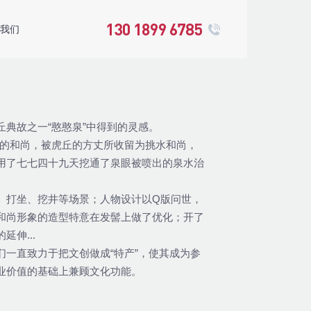
我们
137 5711 4704
130 1899 6785
丘典故之一“憨憨泉”中得到的灵感。
疾的和尚，被虎丘的方丈所收留为挑水和尚，
用了七七四十九天挖通了泉眼被喷出的泉水治
、打坐、挖井等场景；人物设计以Q版问世，
和尚形象的造型特意在发髻上做了优化；开了
伸...
们一直致力于把文创做成“特产”，使其成为参
业价值的基础上兼顾文化功能。